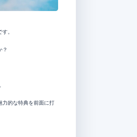
です。
か？
。
魅力的な特典を前面に打