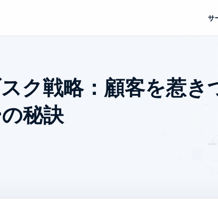
サ
ブスク戦略：顧客を惹き
ーの秘訣