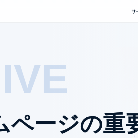
サ
IVE
ムページの重