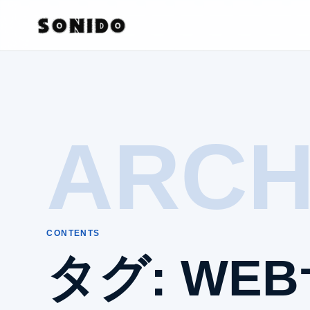
ARCH
CONTENTS
タグ:
WE