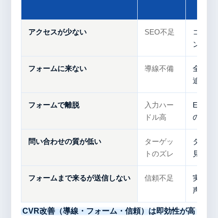
アクセスが少ない
SEO不足
コンテ
ング・
フォームに来ない
導線不備
全ペー
追従ボ
フォームで離脱
入力ハー
EFO
ドル高
の払拭
問い合わせの質が低い
ターゲッ
ターゲ
トのズレ
見直し
フォームまで来るが送信しない
信頼不足
実績・
声を追
CVR改善（導線・フォーム・信頼）は即効性が高