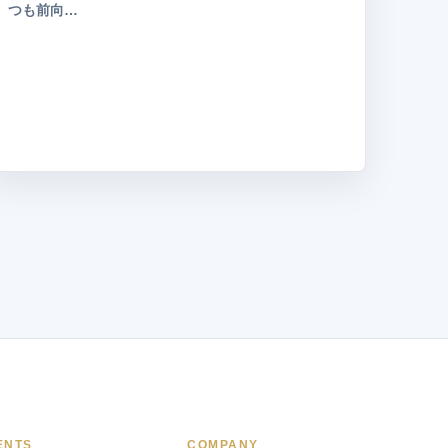
つも前向…
ENTS
COMPANY