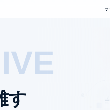
サ
IVE
離す