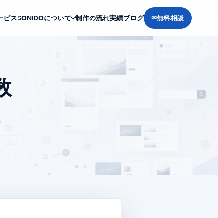
ービス
SONIDOについて
制作の流れ
実績
ブログ
無料相談
数
。